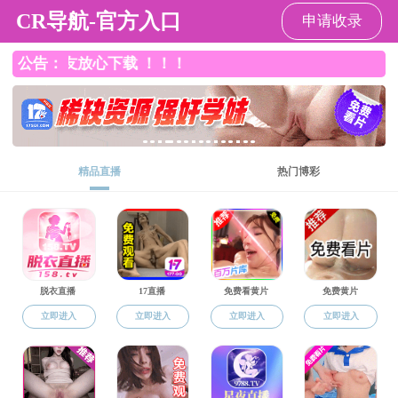
51吃瓜网
网站51吃瓜网
组织架构
法律法规
师德
资料下载
网站51吃瓜网
>
教代会
教代会
国土资源与旅游51吃瓜网 
组织架构